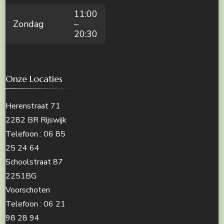
11:00
Zondag
–
20:30
Onze Locaties
Herenstraat 71
2282 BR Rijswijk
Telefoon : 06 85
25 24 64
Schoolstraat 87
2251BG
Voorschoten
Telefoon : 06 21
98 28 94