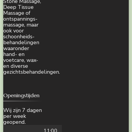
Stone Massage,
Deep Tissue
Massage of
ontspannings-
massage, maar
ook voor
schoonheids-
behandelingen
waaronder
hand- en
voetcare, wax-
en diverse
gezichtsbehandelingen.
Openingstijden
Wij zijn 7 dagen
per week
geopend.
11:00