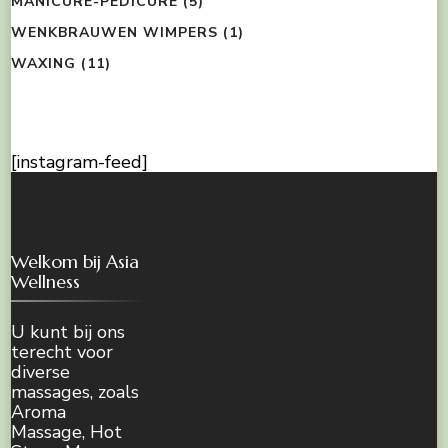
MANICURE-PEDICURE
(5)
WENKBRAUWEN WIMPERS
(1)
WAXING
(11)
[instagram-feed]
Welkom bij Asia
Wellness
U kunt bij ons
terecht voor
diverse
massages, zoals
Aroma
Massage, Hot