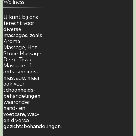
Wellness
U kunt bij ons
terecht voor
diverse
massages, zoals
Aroma
Massage, Hot
Stone Massage,
Deep Tissue
Massage of
ontspannings-
massage, maar
ook voor
schoonheids-
behandelingen
waaronder
hand- en
voetcare, wax-
en diverse
gezichtsbehandelingen.