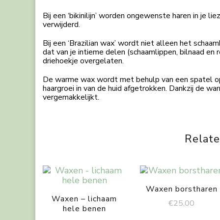
Bij een ‘bikinilijn’ worden ongewenste haren in je li
verwijderd.
Bij een ‘Brazilian wax’ wordt niet alleen het schaam
dat van je intieme delen (schaamlippen, bilnaad en
driehoekje overgelaten.
De warme wax wordt met behulp van een spatel op
haargroei in van de huid afgetrokken. Dankzij de wa
vergemakkelijkt.
Relate
Waxen borstharen
Waxen – lichaam
€
25,00
hele benen