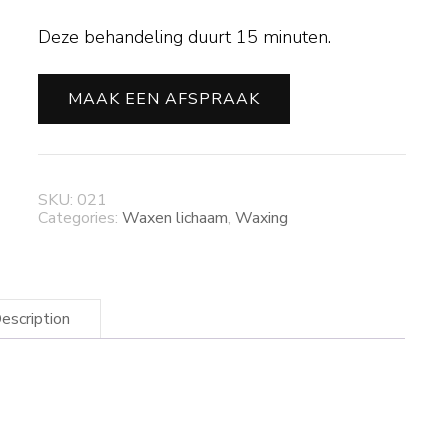
Deze behandeling duurt 15 minuten.
MAAK EEN AFSPRAAK
SKU:
021
Categories:
Waxen lichaam
,
Waxing
escription