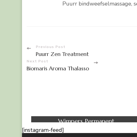
Puurr bindweefselmassage, 
Post
Previous Post
Puurr Zen Treatment
Navigation
Next Post
Biomaris Aroma Thalasso
Treatment
Waxing
Wimpers Permanent
[instagram-feed]