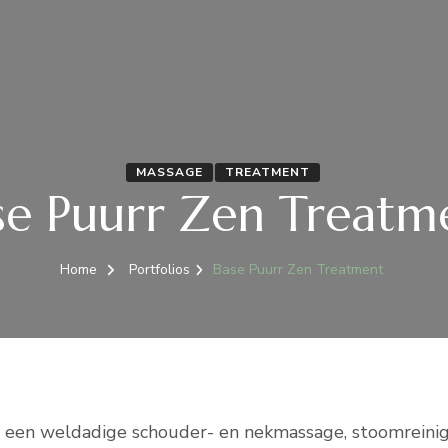
MASSAGE
TREATMENT
se Puurr Zen Treatm
Home
Portfolios
Base Puurr Zen Treatment
 een weldadige schouder- en nekmassage, stoomreinigin