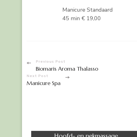
Manicure Standaard
45 min € 19,00
Post
Previous Post
Biomaris Aroma Thalasso
Navigation
Next Post
Manicure Spa
Massage
Hoofd- en nekmassage