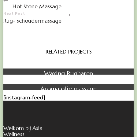
Post
Hot Stone Massage
Navigation
Next Post
Rug- schoudermassage
RELATED PROJECTS
Waxing
Waxing Rugharen
Massage
Treatment
Aroma olie massage
[instagram-feed]
Welkom bij Asia
Wellness