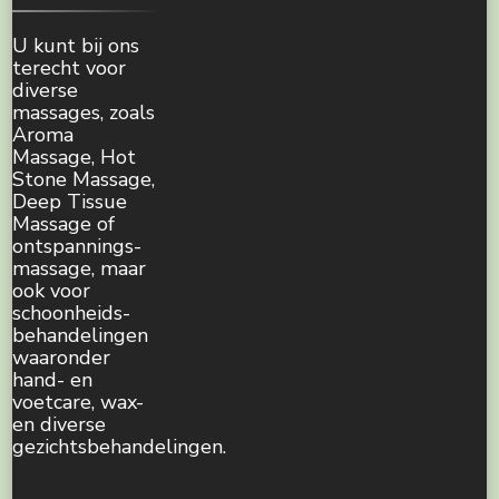
U kunt bij ons
terecht voor
diverse
massages, zoals
Aroma
Massage, Hot
Stone Massage,
Deep Tissue
Massage of
ontspannings-
massage, maar
ook voor
schoonheids-
behandelingen
waaronder
hand- en
voetcare, wax-
en diverse
gezichtsbehandelingen.