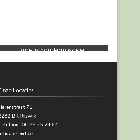
Massage
Rug- schoudermassage
Onze Locaties
Herenstraat 71
2282 BR Rijswijk
Telefoon : 06 85 25 24 64
Schoolstraat 87